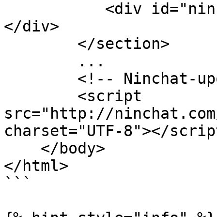
           <div id="ninchat-groupchat-container">
</div>

        </section>

        ...

        <!-- Ninchat-upotus-script -->

        <script 
src="http://ninchat.com
charset="UTF-8"></script
    </body>

</html>

```
