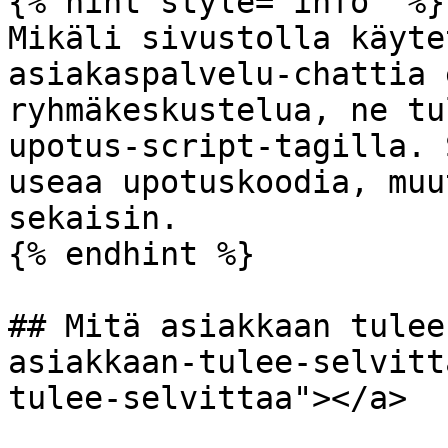
{% hint style="info" %}

Mikäli sivustolla käyte
asiakaspalvelu-chattia 
ryhmäkeskustelua, ne tu
upotus-script-tagilla. 
useaa upotuskoodia, muu
sekaisin.

{% endhint %}

## Mitä asiakkaan tulee
asiakkaan-tulee-selvitt
tulee-selvittaa"></a>
