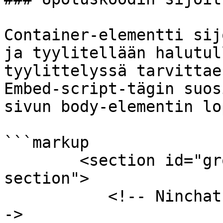
Container-elementti sij
ja tyylitellään halutul
tyylittelyssä tarvittae
Embed-script-tägin suos
sivun body-elementin lo
```markup

        <section id="groupchat" class="page-
section">

           <!-- Ninchat-ryhmäkeskusteluelementti -
->
