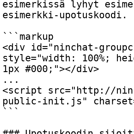
esimerkissä lyhyt esime
esimerkki-upotuskoodi.

```markup

<div id="ninchat-groupc
style="width: 100%; hei
1px #000;"></div>

...

<script src="http://nin
public-init.js" charset
```

### Upotuskoodin sijoit