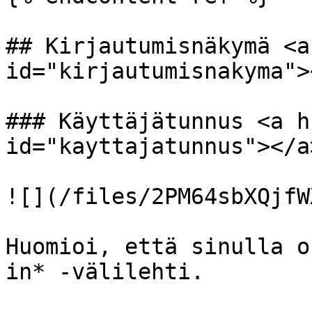
## Kirjautumisnäkymä <a
id="kirjautumisnakyma"><
### Käyttäjätunnus <a h
id="kayttajatunnus"></a>
![](/files/2PM64sbXQjfW
Huomioi, että sinulla o
in* -välilehti.
