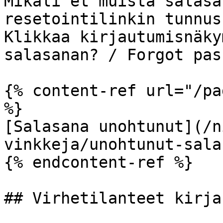
Mikäli et muista salasa
resetointilinkin tunnus
Klikkaa kirjautumisnäky
salasanan? / Forgot pas
{% content-ref url="/pa
%}

[Salasana unohtunut](/n
vinkkeja/unohtunut-sala
{% endcontent-ref %}

## Virhetilanteet kirja