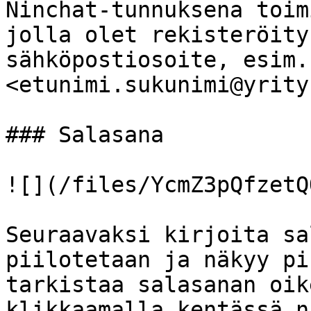
Ninchat-tunnuksena toim
jolla olet rekisteröity
sähköpostiosoite, esim.
<etunimi.sukunimi@yrity
### Salasana

![](/files/YcmZ3pQfzetQ
Seuraavaksi kirjoita sa
piilotetaan ja näkyy pi
tarkistaa salasanan oik
klikkaamalla kentässä n