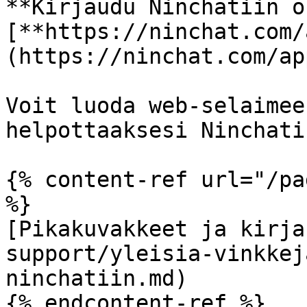
**Kirjaudu Ninchatiin o
[**https://ninchat.com/
(https://ninchat.com/app
Voit luoda web-selaimee
helpottaaksesi Ninchati
{% content-ref url="/pa
%}

[Pikakuvakkeet ja kirja
support/yleisia-vinkkej
ninchatiin.md)

{% endcontent-ref %}
