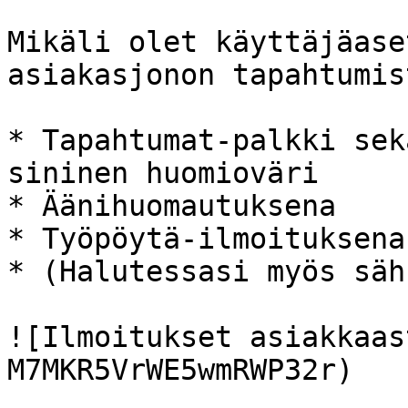
Mikäli olet käyttäjäase
asiakasjonon tapahtumis
* Tapahtumat-palkki sek
sininen huomioväri

* Äänihuomautuksena

* Työpöytä-ilmoituksena
* (Halutessasi myös säh
![Ilmoitukset asiakkaas
M7MKR5VrWE5wmRWP32r)
