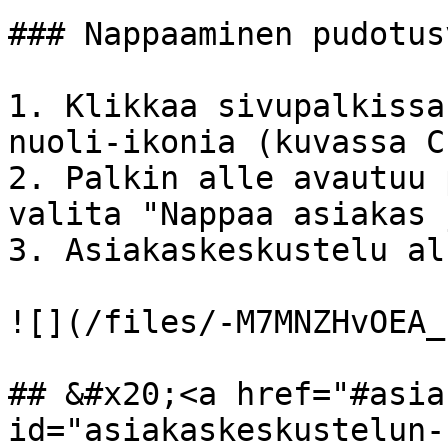
### Nappaaminen pudotus
1. Klikkaa sivupalkissa
nuoli-ikonia (kuvassa C
2. Palkin alle avautuu 
valita "Nappaa asiakas 
3. Asiakaskeskustelu alk
![](/files/-M7MNZHvOEA_
## &#x20;<a href="#asia